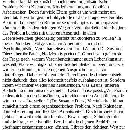
Vereinbarkeit klingt zunächst nach einem organisatorischen
Problem. Nach Kalendern, Kinderbetreuung und flexiblen
Arbeitszeiten. Doch für viele Eltern geht es um weit mehr: um
Identität, Erwartungen, Schuldgefühle und die Frage, wie Familie,
Beruf und die eigenen Bedürfnisse überhaupt zusammenpassen
können. Gibt es den richtigen Weg zur Vereinbarkeit? Oder beginnt
das Problem bereits mit unserem Anspruch, in allen
Lebensbereichen gleichzeitig perfekt funktionieren zu wollen? In
dieser Pudelkern-Folge sprechen Albert und Jan mit der
Psycholinguistin, Vereinbarkeitsexpertin und Autorin Dr. Susanne
Dietz über ihr Buch „No Mom is perfect!“. Gemeinsam gehen sie
der Frage nach, warum Vereinbarkeit immer auch Lebenskunst ist,
weshalb Pläne wichtig sind, aber flexibel bleiben müssen, und wie
wir lernen können, unsere eigenen Ansprüche kritisch zu
hinterfragen. Dabei wird deutlich: Ein gelingendes Leben entsteht
nicht dadurch, dass alles jederzeit perfekt ausbalanciert ist. Sondern
indem wir immer wieder neu herausfinden, was zu uns, unseren
Bedürfnissen und unserer aktuellen Lebensphase passt. „Wir Frauen
leiden nicht an den Umständen, wir leiden an den Ansprüchen, die
wir an uns selbst stellen.“ (Dr. Susanne Dietz) Vereinbarkeit klingt
zunächst nach einem organisatorischen Problem. Nach Kalendern,
Kinderbetreuung und flexiblen Arbeitszeiten. Doch für viele Eltern
geht es um weit mehr: um Identität, Erwartungen, Schuldgefühle
und die Frage, wie Familie, Beruf und die eigenen Bedürfnisse
überhaupt zusammenpassen können. Gibt es den richtigen Weg zur