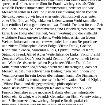
sprechen darüber, warum Sinn für Frankl wichtiger ist als Glück,
weshalb Freiheit immer auch Verantwortung bedeutet und wie
Menschen selbst in Leid und Krisen Orientierung finden können.
Sie diskutieren, ob wir heute eher unter Sinnlosigkeit oder unter
einer Überfülle an Möglichkeiten leiden, warum Wohlstand allein
kein erfülltes Leben garantiert und was Frankls Denken für eine Zeit
von Social Media, Selbstoptimierung und Dauervergleich bedeuten
kann. Eine Folge über Freiheit, Verantwortung und die vielleicht
wichtigste Frage unseres Lebens: Wofür lohnt es sich zu leben?
Weitere Informationen unter www.pudel-kern.com Besprochene
und zitierte Philosophen dieser Folge: Viktor Frankl, Goethe,
Konfuzius, Seneca, Musonius Rufus, Epiktet, Immanuel Kant,
Sigmund Freud, Alfred Adler Weiterführende Links: Viktor Frankl
Zentrum Wien: Das Viktor Frankl Zentrum Wien vermittelt Leben
und Werk des österreichischen Psychiaters Viktor Frankl. Im
Mittelpunkt seiner Logotherapie steht die Überzeugung, dass der
Mensch selbst unter schwierigen Bedingungen Sinn finden und
Verantwortung für sein Leben übernehmen kann. Die Sinnsuche
versteht Frankl als zentrale menschliche Motivation. Roland Kipke,
„Viktor Frankl und die gegenwärtige philosophische
Sinndiskussion“::Der Philosoph Roland Kipke ordnet Viktor
Frankls Sinnlehre in die moderne Debatte über das gelingende
Leben ein. Er zeigt, wie Frankls Gedanken zu Sinn, Verantwortung
und Selbsttranszendenz wichtige Impulse für die praktische
Philosophie liefern und bis heute aktuell geblieben sind.