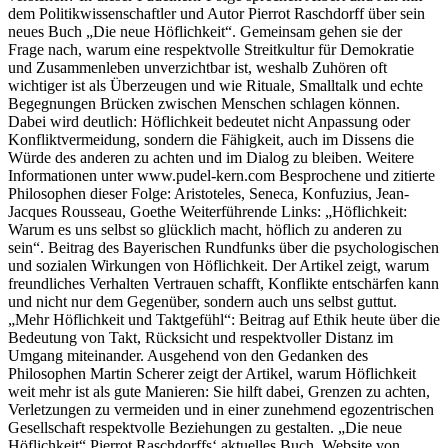
dem Politikwissenschaftler und Autor Pierrot Raschdorff über sein
neues Buch „Die neue Höflichkeit“. Gemeinsam gehen sie der
Frage nach, warum eine respektvolle Streitkultur für Demokratie
und Zusammenleben unverzichtbar ist, weshalb Zuhören oft
wichtiger ist als Überzeugen und wie Rituale, Smalltalk und echte
Begegnungen Brücken zwischen Menschen schlagen können.
Dabei wird deutlich: Höflichkeit bedeutet nicht Anpassung oder
Konfliktvermeidung, sondern die Fähigkeit, auch im Dissens die
Würde des anderen zu achten und im Dialog zu bleiben. Weitere
Informationen unter www.pudel-kern.com Besprochene und zitierte
Philosophen dieser Folge: Aristoteles, Seneca, Konfuzius, Jean-
Jacques Rousseau, Goethe Weiterführende Links: „Höflichkeit:
Warum es uns selbst so glücklich macht, höflich zu anderen zu
sein“. Beitrag des Bayerischen Rundfunks über die psychologischen
und sozialen Wirkungen von Höflichkeit. Der Artikel zeigt, warum
freundliches Verhalten Vertrauen schafft, Konflikte entschärfen kann
und nicht nur dem Gegenüber, sondern auch uns selbst guttut.
„Mehr Höflichkeit und Taktgefühl“: Beitrag auf Ethik heute über die
Bedeutung von Takt, Rücksicht und respektvoller Distanz im
Umgang miteinander. Ausgehend von den Gedanken des
Philosophen Martin Scherer zeigt der Artikel, warum Höflichkeit
weit mehr ist als gute Manieren: Sie hilft dabei, Grenzen zu achten,
Verletzungen zu vermeiden und in einer zunehmend egozentrischen
Gesellschaft respektvolle Beziehungen zu gestalten. „Die neue
Höflichkeit“ Pierrot Raschdorffs‘ aktuelles Buch. Website von