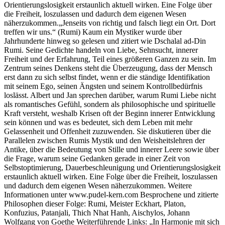
Orientierungslosigkeit erstaunlich aktuell wirken. Eine Folge über
die Freiheit, loszulassen und dadurch dem eigenen Wesen
näherzukommen.„Jenseits von richtig und falsch liegt ein Ort. Dort
treffen wir uns.“ (Rumi) Kaum ein Mystiker wurde über
Jahrhunderte hinweg so gelesen und zitiert wie Dschalal ad-Din
Rumi. Seine Gedichte handeln von Liebe, Sehnsucht, innerer
Freiheit und der Erfahrung, Teil eines größeren Ganzen zu sein. Im
Zentrum seines Denkens steht die Überzeugung, dass der Mensch
erst dann zu sich selbst findet, wenn er die ständige Identifikation
mit seinem Ego, seinen Ängsten und seinem Kontrollbedürfnis
loslässt. Albert und Jan sprechen darüber, warum Rumi Liebe nicht
als romantisches Gefühl, sondern als philosophische und spirituelle
Kraft versteht, weshalb Krisen oft der Beginn innerer Entwicklung
sein können und was es bedeutet, sich dem Leben mit mehr
Gelassenheit und Offenheit zuzuwenden. Sie diskutieren über die
Parallelen zwischen Rumis Mystik und den Weisheitslehren der
Antike, über die Bedeutung von Stille und innerer Leere sowie über
die Frage, warum seine Gedanken gerade in einer Zeit von
Selbstoptimierung, Dauerbeschleunigung und Orientierungslosigkeit
erstaunlich aktuell wirken. Eine Folge über die Freiheit, loszulassen
und dadurch dem eigenen Wesen näherzukommen. Weitere
Informationen unter www.pudel-kern.com Besprochene und zitierte
Philosophen dieser Folge: Rumi, Meister Eckhart, Platon,
Konfuzius, Patanjali, Thich Nhat Hanh, Aischylos, Johann
Wolfgang von Goethe Weiterführende Links: „In Harmonie mit sich