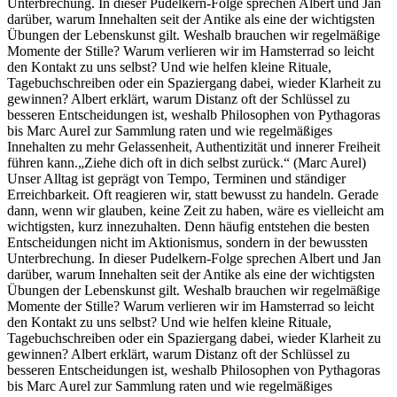
Unterbrechung. In dieser Pudelkern-Folge sprechen Albert und Jan
darüber, warum Innehalten seit der Antike als eine der wichtigsten
Übungen der Lebenskunst gilt. Weshalb brauchen wir regelmäßige
Momente der Stille? Warum verlieren wir im Hamsterrad so leicht
den Kontakt zu uns selbst? Und wie helfen kleine Rituale,
Tagebuchschreiben oder ein Spaziergang dabei, wieder Klarheit zu
gewinnen? Albert erklärt, warum Distanz oft der Schlüssel zu
besseren Entscheidungen ist, weshalb Philosophen von Pythagoras
bis Marc Aurel zur Sammlung raten und wie regelmäßiges
Innehalten zu mehr Gelassenheit, Authentizität und innerer Freiheit
führen kann.„Ziehe dich oft in dich selbst zurück.“ (Marc Aurel)
Unser Alltag ist geprägt von Tempo, Terminen und ständiger
Erreichbarkeit. Oft reagieren wir, statt bewusst zu handeln. Gerade
dann, wenn wir glauben, keine Zeit zu haben, wäre es vielleicht am
wichtigsten, kurz innezuhalten. Denn häufig entstehen die besten
Entscheidungen nicht im Aktionismus, sondern in der bewussten
Unterbrechung. In dieser Pudelkern-Folge sprechen Albert und Jan
darüber, warum Innehalten seit der Antike als eine der wichtigsten
Übungen der Lebenskunst gilt. Weshalb brauchen wir regelmäßige
Momente der Stille? Warum verlieren wir im Hamsterrad so leicht
den Kontakt zu uns selbst? Und wie helfen kleine Rituale,
Tagebuchschreiben oder ein Spaziergang dabei, wieder Klarheit zu
gewinnen? Albert erklärt, warum Distanz oft der Schlüssel zu
besseren Entscheidungen ist, weshalb Philosophen von Pythagoras
bis Marc Aurel zur Sammlung raten und wie regelmäßiges