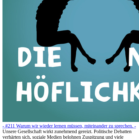
- #211 Warum wir wieder lernen müssen, miteinander zu sprechen. -
Unsere Gesellschaft wirkt zunehmend gereizt. Politische Debatten
verhärten sich, soziale Medien belohnen Zuspitzung und viele