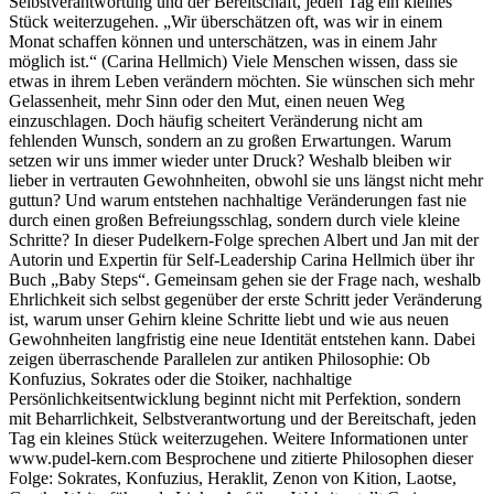
Selbstverantwortung und der Bereitschaft, jeden Tag ein kleines
Stück weiterzugehen. „Wir überschätzen oft, was wir in einem
Monat schaffen können und unterschätzen, was in einem Jahr
möglich ist.“ (Carina Hellmich) Viele Menschen wissen, dass sie
etwas in ihrem Leben verändern möchten. Sie wünschen sich mehr
Gelassenheit, mehr Sinn oder den Mut, einen neuen Weg
einzuschlagen. Doch häufig scheitert Veränderung nicht am
fehlenden Wunsch, sondern an zu großen Erwartungen. Warum
setzen wir uns immer wieder unter Druck? Weshalb bleiben wir
lieber in vertrauten Gewohnheiten, obwohl sie uns längst nicht mehr
guttun? Und warum entstehen nachhaltige Veränderungen fast nie
durch einen großen Befreiungsschlag, sondern durch viele kleine
Schritte? In dieser Pudelkern-Folge sprechen Albert und Jan mit der
Autorin und Expertin für Self-Leadership Carina Hellmich über ihr
Buch „Baby Steps“. Gemeinsam gehen sie der Frage nach, weshalb
Ehrlichkeit sich selbst gegenüber der erste Schritt jeder Veränderung
ist, warum unser Gehirn kleine Schritte liebt und wie aus neuen
Gewohnheiten langfristig eine neue Identität entstehen kann. Dabei
zeigen überraschende Parallelen zur antiken Philosophie: Ob
Konfuzius, Sokrates oder die Stoiker, nachhaltige
Persönlichkeitsentwicklung beginnt nicht mit Perfektion, sondern
mit Beharrlichkeit, Selbstverantwortung und der Bereitschaft, jeden
Tag ein kleines Stück weiterzugehen. Weitere Informationen unter
www.pudel-kern.com Besprochene und zitierte Philosophen dieser
Folge: Sokrates, Konfuzius, Heraklit, Zenon von Kition, Laotse,