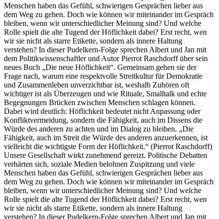
Menschen haben das Gefühl, schwierigen Gesprächen lieber aus
dem Weg zu gehen. Doch wie können wir miteinander im Gespräch
bleiben, wenn wir unterschiedlicher Meinung sind? Und welche
Rolle spielt die alte Tugend der Höflichkeit dabei? Erst recht, wen
wir sie nicht als starre Etikette, sondern als innere Haltung
verstehen? In dieser Pudelkern-Folge sprechen Albert und Jan mit
dem Politikwissenschaftler und Autor Pierrot Raschdorff über sein
neues Buch „Die neue Höflichkeit“. Gemeinsam gehen sie der
Frage nach, warum eine respektvolle Streitkultur für Demokratie
und Zusammenleben unverzichtbar ist, weshalb Zuhören oft
wichtiger ist als Überzeugen und wie Rituale, Smalltalk und echte
Begegnungen Brücken zwischen Menschen schlagen können.
Dabei wird deutlich: Höflichkeit bedeutet nicht Anpassung oder
Konfliktvermeidung, sondern die Fähigkeit, auch im Dissens die
Würde des anderen zu achten und im Dialog zu bleiben. „Die
Fähigkeit, auch im Streit die Würde des anderen anzuerkennen, ist
vielleicht die wichtigste Form der Höflichkeit.“ (Pierrot Raschdorff)
Unsere Gesellschaft wirkt zunehmend gereizt. Politische Debatten
verhärten sich, soziale Medien belohnen Zuspitzung und viele
Menschen haben das Gefühl, schwierigen Gesprächen lieber aus
dem Weg zu gehen. Doch wie können wir miteinander im Gespräch
bleiben, wenn wir unterschiedlicher Meinung sind? Und welche
Rolle spielt die alte Tugend der Höflichkeit dabei? Erst recht, wen
wir sie nicht als starre Etikette, sondern als innere Haltung
verstehen? In dieser Pudelkern-Folge sprechen Albert und Jan mit