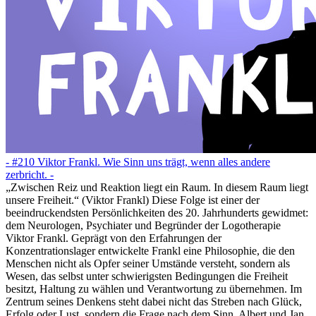
- #210 Viktor Frankl. Wie Sinn uns trägt, wenn alles andere
zerbricht. -
„Zwischen Reiz und Reaktion liegt ein Raum. In diesem Raum liegt
unsere Freiheit.“ (Viktor Frankl) Diese Folge ist einer der
beeindruckendsten Persönlichkeiten des 20. Jahrhunderts gewidmet:
dem Neurologen, Psychiater und Begründer der Logotherapie
Viktor Frankl. Geprägt von den Erfahrungen der
Konzentrationslager entwickelte Frankl eine Philosophie, die den
Menschen nicht als Opfer seiner Umstände versteht, sondern als
Wesen, das selbst unter schwierigsten Bedingungen die Freiheit
besitzt, Haltung zu wählen und Verantwortung zu übernehmen. Im
Zentrum seines Denkens steht dabei nicht das Streben nach Glück,
Erfolg oder Lust, sondern die Frage nach dem Sinn. Albert und Jan