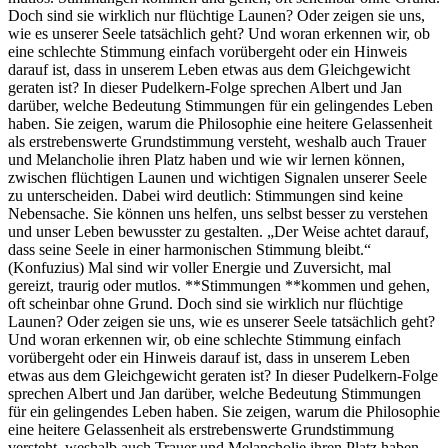
Doch sind sie wirklich nur flüchtige Launen? Oder zeigen sie uns,
wie es unserer Seele tatsächlich geht? Und woran erkennen wir, ob
eine schlechte Stimmung einfach vorübergeht oder ein Hinweis
darauf ist, dass in unserem Leben etwas aus dem Gleichgewicht
geraten ist? In dieser Pudelkern-Folge sprechen Albert und Jan
darüber, welche Bedeutung Stimmungen für ein gelingendes Leben
haben. Sie zeigen, warum die Philosophie eine heitere Gelassenheit
als erstrebenswerte Grundstimmung versteht, weshalb auch Trauer
und Melancholie ihren Platz haben und wie wir lernen können,
zwischen flüchtigen Launen und wichtigen Signalen unserer Seele
zu unterscheiden. Dabei wird deutlich: Stimmungen sind keine
Nebensache. Sie können uns helfen, uns selbst besser zu verstehen
und unser Leben bewusster zu gestalten. „Der Weise achtet darauf,
dass seine Seele in einer harmonischen Stimmung bleibt.“
(Konfuzius) Mal sind wir voller Energie und Zuversicht, mal
gereizt, traurig oder mutlos. **Stimmungen **kommen und gehen,
oft scheinbar ohne Grund. Doch sind sie wirklich nur flüchtige
Launen? Oder zeigen sie uns, wie es unserer Seele tatsächlich geht?
Und woran erkennen wir, ob eine schlechte Stimmung einfach
vorübergeht oder ein Hinweis darauf ist, dass in unserem Leben
etwas aus dem Gleichgewicht geraten ist? In dieser Pudelkern-Folge
sprechen Albert und Jan darüber, welche Bedeutung Stimmungen
für ein gelingendes Leben haben. Sie zeigen, warum die Philosophie
eine heitere Gelassenheit als erstrebenswerte Grundstimmung
versteht, weshalb auch Trauer und Melancholie ihren Platz haben