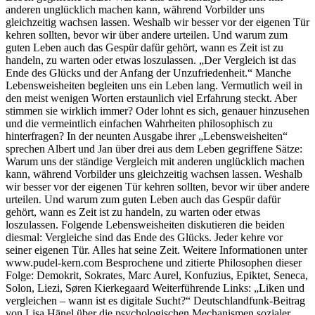
anderen unglücklich machen kann, während Vorbilder uns
gleichzeitig wachsen lassen. Weshalb wir besser vor der eigenen Tür
kehren sollten, bevor wir über andere urteilen. Und warum zum
guten Leben auch das Gespür dafür gehört, wann es Zeit ist zu
handeln, zu warten oder etwas loszulassen. „Der Vergleich ist das
Ende des Glücks und der Anfang der Unzufriedenheit.“ Manche
Lebensweisheiten begleiten uns ein Leben lang. Vermutlich weil in
den meist wenigen Worten erstaunlich viel Erfahrung steckt. Aber
stimmen sie wirklich immer? Oder lohnt es sich, genauer hinzusehen
und die vermeintlich einfachen Wahrheiten philosophisch zu
hinterfragen? In der neunten Ausgabe ihrer „Lebensweisheiten“
sprechen Albert und Jan über drei aus dem Leben gegriffene Sätze:
Warum uns der ständige Vergleich mit anderen unglücklich machen
kann, während Vorbilder uns gleichzeitig wachsen lassen. Weshalb
wir besser vor der eigenen Tür kehren sollten, bevor wir über andere
urteilen. Und warum zum guten Leben auch das Gespür dafür
gehört, wann es Zeit ist zu handeln, zu warten oder etwas
loszulassen. Folgende Lebensweisheiten diskutieren die beiden
diesmal: Vergleiche sind das Ende des Glücks. Jeder kehre vor
seiner eigenen Tür. Alles hat seine Zeit. Weitere Informationen unter
www.pudel-kern.com Besprochene und zitierte Philosophen dieser
Folge: Demokrit, Sokrates, Marc Aurel, Konfuzius, Epiktet, Seneca,
Solon, Liezi, Søren Kierkegaard Weiterführende Links: „Liken und
vergleichen – wann ist es digitale Sucht?“ Deutschlandfunk-Beitrag
von Lisa Hänel über die psychologischen Mechanismen sozialer