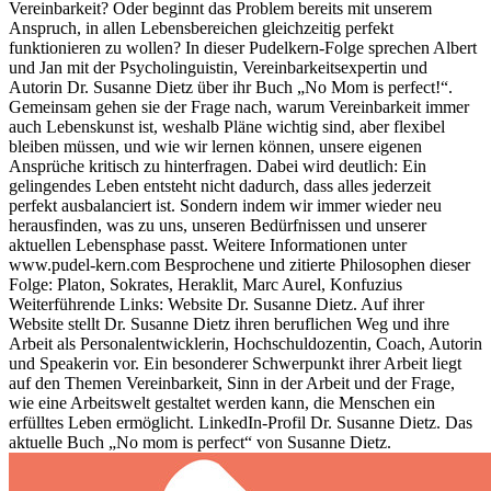
Vereinbarkeit? Oder beginnt das Problem bereits mit unserem
Anspruch, in allen Lebensbereichen gleichzeitig perfekt
funktionieren zu wollen? In dieser Pudelkern-Folge sprechen Albert
und Jan mit der Psycholinguistin, Vereinbarkeitsexpertin und
Autorin Dr. Susanne Dietz über ihr Buch „No Mom is perfect!“.
Gemeinsam gehen sie der Frage nach, warum Vereinbarkeit immer
auch Lebenskunst ist, weshalb Pläne wichtig sind, aber flexibel
bleiben müssen, und wie wir lernen können, unsere eigenen
Ansprüche kritisch zu hinterfragen. Dabei wird deutlich: Ein
gelingendes Leben entsteht nicht dadurch, dass alles jederzeit
perfekt ausbalanciert ist. Sondern indem wir immer wieder neu
herausfinden, was zu uns, unseren Bedürfnissen und unserer
aktuellen Lebensphase passt. Weitere Informationen unter
www.pudel-kern.com Besprochene und zitierte Philosophen dieser
Folge: Platon, Sokrates, Heraklit, Marc Aurel, Konfuzius
Weiterführende Links: Website Dr. Susanne Dietz. Auf ihrer
Website stellt Dr. Susanne Dietz ihren beruflichen Weg und ihre
Arbeit als Personalentwicklerin, Hochschuldozentin, Coach, Autorin
und Speakerin vor. Ein besonderer Schwerpunkt ihrer Arbeit liegt
auf den Themen Vereinbarkeit, Sinn in der Arbeit und der Frage,
wie eine Arbeitswelt gestaltet werden kann, die Menschen ein
erfülltes Leben ermöglicht. LinkedIn-Profil Dr. Susanne Dietz. Das
aktuelle Buch „No mom is perfect“ von Susanne Dietz.