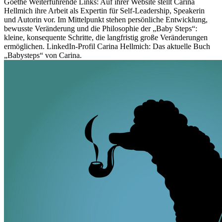
Goethe Weiterführende Links: Auf ihrer Website stellt Carina
Hellmich ihre Arbeit als Expertin für Self-Leadership, Speakerin
und Autorin vor. Im Mittelpunkt stehen persönliche Entwicklung,
bewusste Veränderung und die Philosophie der „Baby Steps“:
kleine, konsequente Schritte, die langfristig große Veränderungen
ermöglichen. LinkedIn-Profil Carina Hellmich: Das aktuelle Buch
„Babysteps“ von Carina.