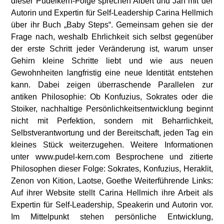
dieser Pudelkern-Folge sprechen Albert und Jan mit der
Autorin und Expertin für Self-Leadership Carina Hellmich
über ihr Buch „Baby Steps“. Gemeinsam gehen sie der
Frage nach, weshalb Ehrlichkeit sich selbst gegenüber
der erste Schritt jeder Veränderung ist, warum unser
Gehirn kleine Schritte liebt und wie aus neuen
Gewohnheiten langfristig eine neue Identität entstehen
kann. Dabei zeigen überraschende Parallelen zur
antiken Philosophie: Ob Konfuzius, Sokrates oder die
Stoiker, nachhaltige Persönlichkeitsentwicklung beginnt
nicht mit Perfektion, sondern mit Beharrlichkeit,
Selbstverantwortung und der Bereitschaft, jeden Tag ein
kleines Stück weiterzugehen. Weitere Informationen
unter www.pudel-kern.com Besprochene und zitierte
Philosophen dieser Folge: Sokrates, Konfuzius, Heraklit,
Zenon von Kition, Laotse, Goethe Weiterführende Links:
Auf ihrer Website stellt Carina Hellmich ihre Arbeit als
Expertin für Self-Leadership, Speakerin und Autorin vor.
Im Mittelpunkt stehen persönliche Entwicklung,