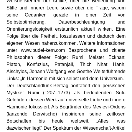
Weisheitslehren der Antike, über die Bedeutung von
Stille und innerer Leere sowie über die Frage, warum
seine Gedanken gerade in einer Zeit von
Selbstoptimierung, Dauerbeschleunigung und
Orientierungslosigkeit erstaunlich aktuell wirken. Eine
Folge über die Freiheit, loszulassen und dadurch dem
eigenen Wesen näherzukommen. Weitere Informationen
unter www.pudel-kern.com Besprochene und zitierte
Philosophen dieser Folge: Rumi, Meister Eckhart,
Platon, Konfuzius, Patanjali, Thich Nhat Hanh,
Aischylos, Johann Wolfgang von Goethe Weiterführende
Links: „In Harmonie mit sich selbst und dem Universum."
Der Deutschlandfunk-Beitrag porträtiert den persischen
Mystiker Rumi (1207–1273) als bedeutenden Sufi-
Gelehrten, dessen Werk auf universelle Liebe und innere
Harmonie fokussiert. Als Begründer des Mevlevi-Ordens
(tanzende Derwische) inspirieren seine zeitlosen
Botschaften bis heute weltweit. „Alles, was
dazwischenliegt“ Der Spektrum der Wissenschaft-Artikel